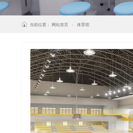
当前位置：
网站首页
-
体育馆