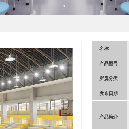
名称
产品型号
所属分类
发布日期
产品简介